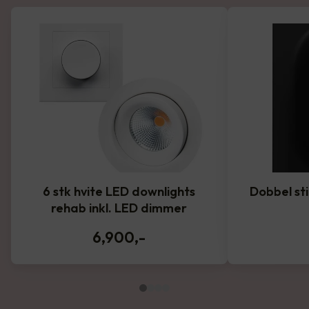
6 stk hvite LED downlights
Dobbel st
rehab inkl. LED dimmer
6,900
,-