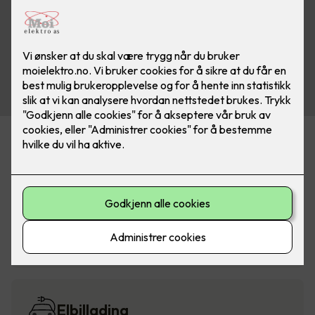
Alarm og sikkerhet
Belysning
Elbillading