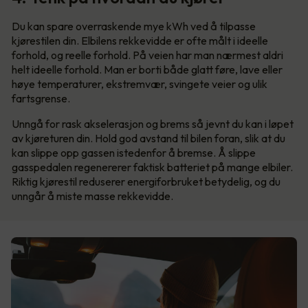
Du kan spare overraskende mye kWh ved å tilpasse
kjørestilen din. Elbilens rekkevidde er ofte målt i ideelle
forhold, og reelle forhold. På veien har man nærmest aldri
helt ideelle forhold. Man er borti både glatt føre, lave eller
høye temperaturer, ekstremvær, svingete veier og ulik
fartsgrense.
Unngå for rask akselerasjon og brems så jevnt du kan i løpet
av kjøreturen din. Hold god avstand til bilen foran, slik at du
kan slippe opp gassen istedenfor å bremse. Å slippe
gasspedalen regenererer faktisk batteriet på mange elbiler.
Riktig kjørestil reduserer energiforbruket betydelig, og du
unngår å miste masse rekkevidde.