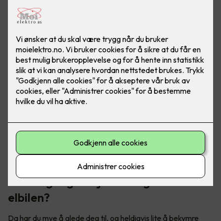
Skal du på norgesferie med elbil? Her er noen triks for å
forlenge rekkevidden, slik at du kan kjøre trollstigen uten
rekkeviddeangst.
Første gang du kjører langtur med
elbilen?
Da har du mye å glede deg til, og heldigvis lite å bekymre