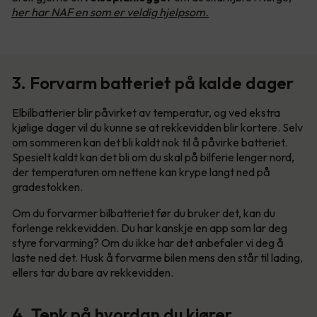
her har NAF en som er veldig hjelpsom.
3. Forvarm batteriet på kalde dager
Elbilbatterier blir påvirket av temperatur, og ved ekstra
kjølige dager vil du kunne se at rekkevidden blir kortere. Selv
om sommeren kan det bli kaldt nok til å påvirke batteriet.
Spesielt kaldt kan det bli om du skal på bilferie lenger nord,
der temperaturen om nettene kan krype langt ned på
gradestokken.
Om du forvarmer bilbatteriet før du bruker det, kan du
forlenge rekkevidden. Du har kanskje en app som lar deg
styre forvarming? Om du ikke har det anbefaler vi deg å
laste ned det. Husk å forvarme bilen mens den står til lading,
ellers tar du bare av rekkevidden.
4. Tenk på hvordan du kjører