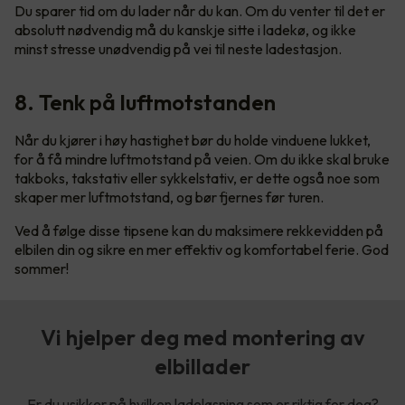
Du sparer tid om du lader når du kan. Om du venter til det er
absolutt nødvendig må du kanskje sitte i ladekø, og ikke
minst stresse unødvendig på vei til neste ladestasjon.
8. Tenk på luftmotstanden
Når du kjører i høy hastighet bør du holde vinduene lukket,
for å få mindre luftmotstand på veien. Om du ikke skal bruke
takboks, takstativ eller sykkelstativ, er dette også noe som
skaper mer luftmotstand, og bør fjernes før turen.
Ved å følge disse tipsene kan du maksimere rekkevidden på
elbilen din og sikre en mer effektiv og komfortabel ferie. God
sommer!
Vi hjelper deg med montering av
elbillader
Er du usikker på hvilken ladeløsning som er riktig for deg?