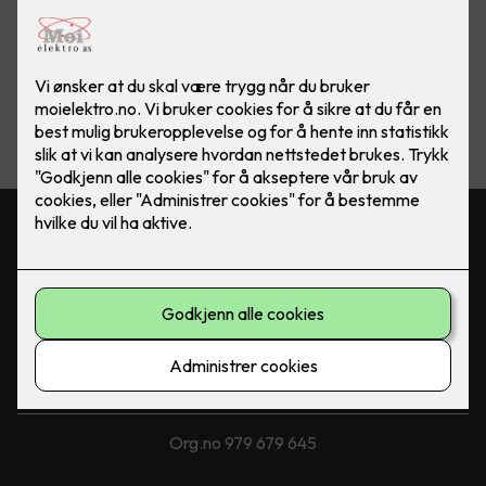
Moi Elektro gjør alt fra
Og prosjektere og planlegge komplette elektriske anlegg, til
å utføre service og vedlikehold. Vi kan også være din
rådgiver i forhold til smarte,energieffektive løsninger for din
bolig.
Kontakt oss
51 40 50 20
post@moi-elektro.no
Besøksadresse
Øyevollveien 8, 4460 Moi
Org.no 979 679 645