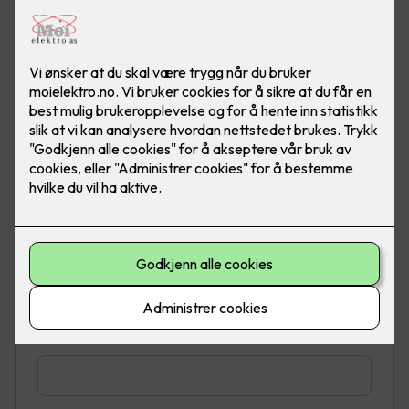
Telefon
*
E-post
*
Adresse
*
Sted
*