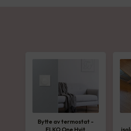
Bytte av termostat -
ELKO One Hvit
iso