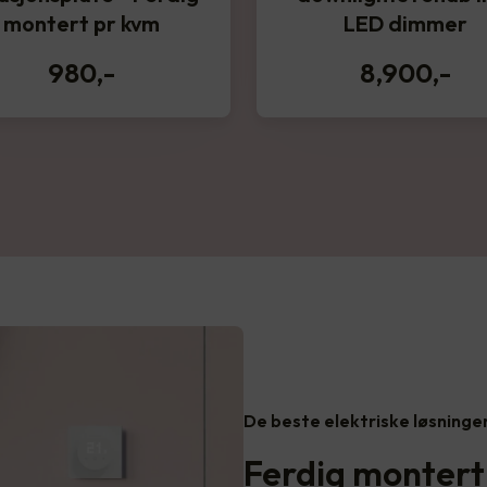
montert pr kvm
LED dimmer
980
,-
8,900
,-
De beste elektriske løsninge
Ferdig montert