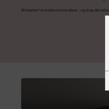
Bli inspirert av baderomstrendene - og skap den lekne