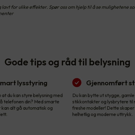
avt for ulike effekter. Spør oss om hjelp til å se mulighetene 
nenter
Gode tips og råd til belysning
mart lysstyring
Gjennomført sti
u at du kan styre belysning med
Du kan bytte ut stygge, gamle
å telefonen din? Med smarte
stikkontakter og lysbrytere til
r kan alt gå automatisk og
freshe modeller! Dette skaper
ett.
helhetlig og moderne uttrykk.