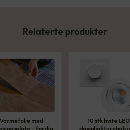
Relaterte produkter
Varmefolie med
10 stk hvite LED
lasjonsplate - Ferdig
downlights rehab in