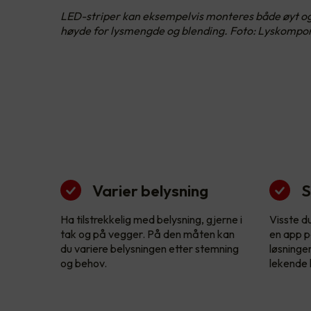
LED-striper kan eksempelvis monteres både øyt og l
høyde for lysmengde og blending. Foto: Lyskompo
Varier belysning
S
Ha tilstrekkelig med belysning, gjerne i
Visste d
tak og på vegger. På den måten kan
en app p
du variere belysningen etter stemning
løsninge
og behov.
lekende l