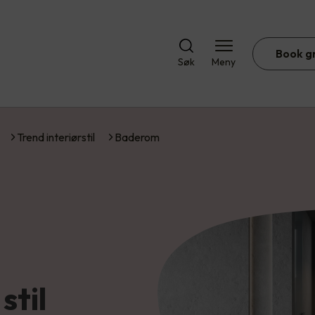
Book g
Søk
Meny
Trend interiørstil
Baderom
stil