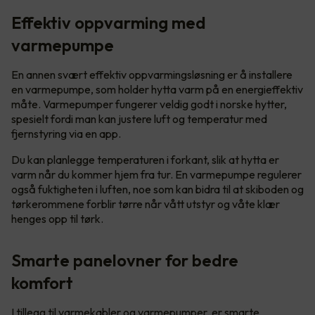
Effektiv oppvarming med
varmepumpe
En annen svært effektiv oppvarmingsløsning er å installere
en varmepumpe, som holder hytta varm på en energieffektiv
måte. Varmepumper fungerer veldig godt i norske hytter,
spesielt fordi man kan justere luft og temperatur med
fjernstyring via en app.
Du kan planlegge temperaturen i forkant, slik at hytta er
varm når du kommer hjem fra tur. En varmepumpe regulerer
også fuktigheten i luften, noe som kan bidra til at skiboden og
tørkerommene forblir tørre når vått utstyr og våte klær
henges opp til tørk.
Smarte panelovner for bedre
komfort
I tillegg til varmekabler og varmepumper, er smarte