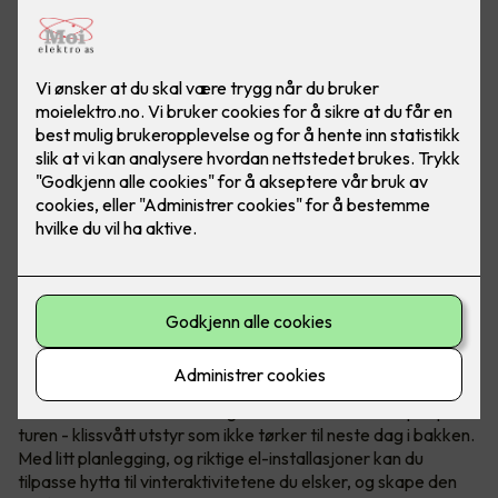
Nordmenn er født med ski på beina, det er ingen tvil om at
vintersport er en del av folkesjela vår. Etter en lang dag i
løypene, enten du har stått på snowboard, slalom eller gått
en lang skitur, er det lite som slår følelsen av å komme hjem
til en varm hytte.
Det er derimot
én
utfordring som kan sette en demper på
turen - klissvått utstyr som ikke tørker til neste dag i bakken.
Med litt planlegging, og riktige el-installasjoner kan du
tilpasse hytta til vinteraktivitetene du elsker, og skape den