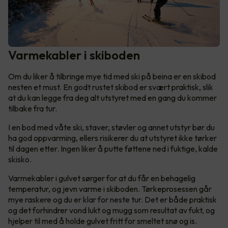
Varmekabler i skiboden
Om du liker å tilbringe mye tid med ski på beina er en skibod
nesten et must. En godt rustet skibod er svært praktisk, slik
at du kan legge fra deg alt utstyret med en gang du kommer
tilbake fra tur.
I en bod med våte ski, staver, støvler og annet utstyr bør du
ha god oppvarming, ellers risikerer du at utstyret ikke tørker
til dagen etter. Ingen liker å putte føttene ned i fuktige, kalde
skisko.
Varmekabler i gulvet sørger for at du får en behagelig
temperatur, og jevn varme i skiboden. Tørkeprosessen går
mye raskere og du er klar for neste tur. Det er både praktisk
og det forhindrer vond lukt og mugg som resultat av fukt, og
hjelper til med å holde gulvet fritt for smeltet snø og is.