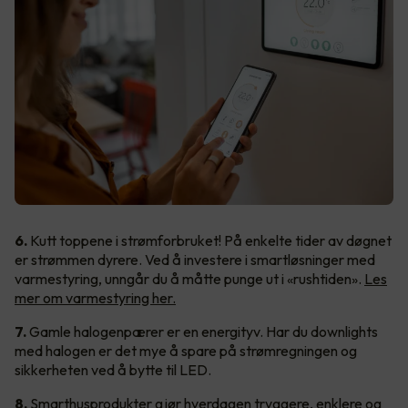
6.
Kutt toppene i strømforbruket! På enkelte tider av døgnet
er strømmen dyrere. Ved å investere i smartløsninger med
varmestyring, unngår du å måtte punge ut i «rushtiden».
Les
mer om varmestyring her.
7.
Gamle halogenpærer er en energityv. Har du downlights
med halogen er det mye å spare på strømregningen og
sikkerheten ved å bytte til LED.
8.
Smarthusprodukter gjør hverdagen tryggere, enklere og