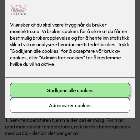
Ingen liker høye strømregninger!
Gode slumper av regningen kan faktisk kuttes ned på, og det
uten å senke livskvaliteten. Vil du vite hvordan du enkelt kan
få en lavere strømregning? Les våre 20 geniale tips under.
1.
Senk temperaturen hjemme der det er mulig. For hver
grad man senker temperaturen, reduseres strømregningen
med ca 5% - det blir det penger av!