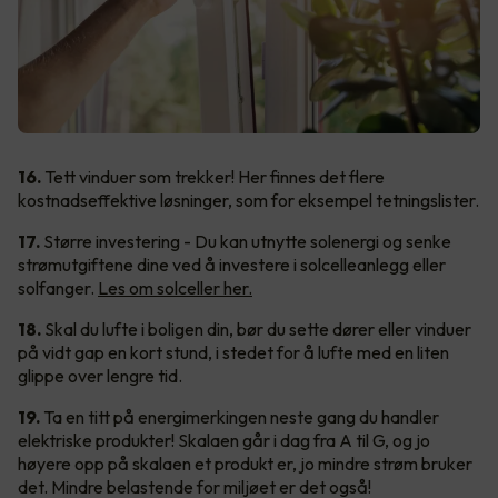
16.
Tett vinduer som trekker! Her finnes det flere
kostnadseffektive løsninger, som for eksempel tetningslister.
17.
Større investering - Du kan utnytte solenergi og senke
strømutgiftene dine ved å investere i solcelleanlegg eller
solfanger.
Les om solceller her.
18.
Skal du lufte i boligen din, bør du sette dører eller vinduer
på vidt gap en kort stund, i stedet for å lufte med en liten
glippe over lengre tid.
19.
Ta en titt på energimerkingen neste gang du handler
elektriske produkter! Skalaen går i dag fra A til G, og jo
høyere opp på skalaen et produkt er, jo mindre strøm bruker
det. Mindre belastende for miljøet er det også!