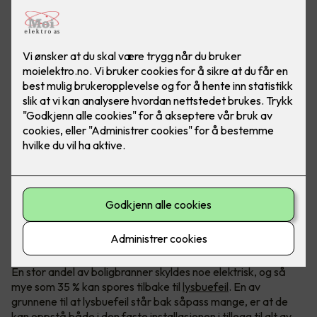
Lysbuefeil er en vanlig brannårsak
En stor andel av boligbranner skyldes noe elektrisk, og så
mye som 35 % kan spores tilbake til
lysbuefeil
. En av
grunnene til at lysbuefeil står bak såpass mange, er at de
kan oppstå både i den faste installasjonen i tillegg til alt av