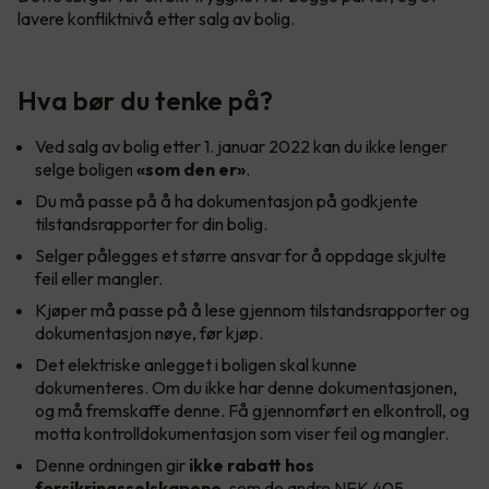
lavere konfliktnivå etter salg av bolig.
Hva bør du tenke på?
Ved salg av bolig etter 1. januar 2022 kan du ikke lenger
selge boligen
«som den er»
.
Du må passe på å ha dokumentasjon på godkjente
tilstandsrapporter for din bolig.
Selger pålegges et større ansvar for å oppdage skjulte
feil eller mangler.
Kjøper må passe på å lese gjennom tilstandsrapporter og
dokumentasjon nøye, før kjøp.
Det elektriske anlegget i boligen skal kunne
dokumenteres. Om du ikke har denne dokumentasjonen,
og må fremskaffe denne. Få gjennomført en elkontroll, og
motta kontrolldokumentasjon som viser feil og mangler.
Denne ordningen gir
ikke rabatt hos
forsikringsselskapene
, som de andre NEK 405