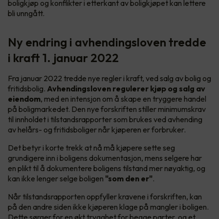
boligkjøp og konflikter i etterkant av boligkjøpet kan lettere
bli unngått.
Ny endring i avhendingsloven tredde
i kraft 1. januar 2022
Fra januar 2022 tredde nye regler i kraft, ved salg av bolig og
fritidsbolig.
Avhendingsloven regulerer kjøp og salg av
eiendom
, med en intensjon om å skape en tryggere handel
på boligmarkedet. Den nye forskriften stiller minimumskrav
til innholdet i tilstandsrapporter som brukes ved avhending
av helårs- og fritidsboliger når kjøperen er forbruker.
Det betyr i korte trekk at nå må kjøpere sette seg
grundigere inn i boligens dokumentasjon, mens selgere har
en plikt til å dokumentere boligens tilstand mer nøyaktig, og
kan ikke lenger selge boligen
"som den er"
.
Når tilstandsrapporten oppfyller kravene i forskriften, kan
på den andre siden ikke kjøperen klage på mangler i boligen.
Dette sørger for en økt trygghet for begge parter, og et