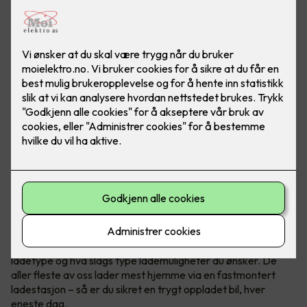
Bilde: Easee
Når du kjøper elbil har du et par ting å tenke på
, blant annet
ladetype og hva slags type lademuligheter du ønsker. De
aller fleste av oss lader mest hjemme via en fastmontert
ladestasjon – så er du sikret en trygt oppladet bil, hver
eneste dag.