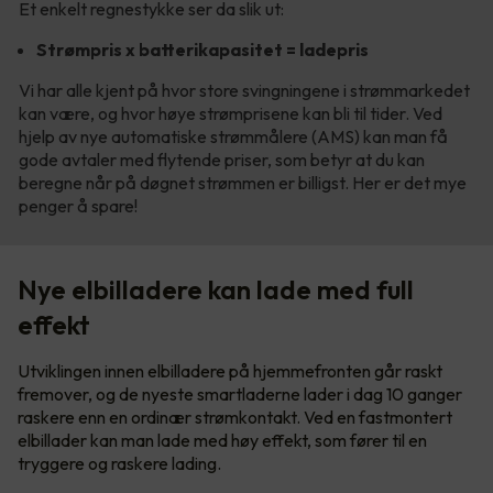
Et enkelt regnestykke ser da slik ut:
Strømpris x batterikapasitet = ladepris
Vi har alle kjent på hvor store svingningene i strømmarkedet
kan være, og hvor høye strømprisene kan bli til tider. Ved
hjelp av nye automatiske strømmålere (AMS) kan man få
gode avtaler med flytende priser, som betyr at du kan
beregne når på døgnet strømmen er billigst. Her er det mye
penger å spare!
Nye elbilladere kan lade med full
effekt
Utviklingen innen elbilladere på hjemmefronten går raskt
fremover, og de nyeste smartladerne lader i dag 10 ganger
raskere enn en ordinær strømkontakt. Ved en fastmontert
elbillader kan man lade med høy effekt, som fører til en
tryggere og raskere lading.