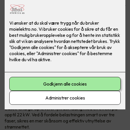
fulladet elbil. Laderen passer alle elbiler og er tilpasset ditt
hjem!
Enkel lading med Easee Charge Up -
tilpasset ditt hjem
Easee Charge Up leverer lynrask lading med en effekt på
opptil 22 kW. Ved å fordele belastningen smart over tre
faser, sikres en mer skånsom og effektiv utnyttelse av
strømnettet.