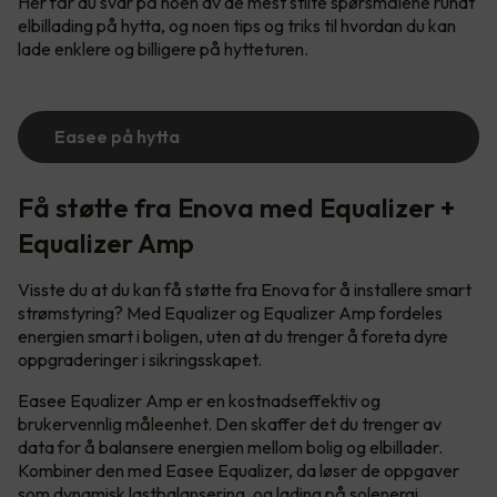
Her får du svar på noen av de mest stilte spørsmålene rundt
elbillading på hytta, og noen tips og triks til hvordan du kan
lade enklere og billigere på hytteturen.
Easee på hytta
Få støtte fra Enova med Equalizer +
Equalizer Amp
Visste du at du kan få støtte fra Enova for å installere smart
strømstyring? Med Equalizer og Equalizer Amp fordeles
energien smart i boligen, uten at du trenger å foreta dyre
oppgraderinger i sikringsskapet.
Easee Equalizer Amp er en kostnadseffektiv og
brukervennlig måleenhet. Den skaffer det du trenger av
data for å balansere energien mellom bolig og elbillader.
Kombiner den med Easee Equalizer, da løser de oppgaver
som dynamisk lastbalansering, og lading på solenergi.