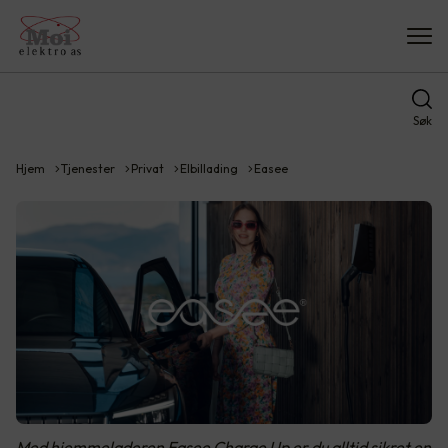
Søk
Hjem
Tjenester
Privat
Elbillading
Easee
Med hjemmeladeren Easee Charge Up er du alltid sikret en