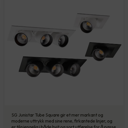
SG Junistar Tube Square gir et mer markant og
moderne uttrykk med sine rene, firkantede linjer, og
er tilgjengelig i både hvit og sort utførelse for å passe