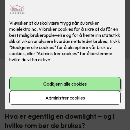
Belysning er en av de tingene som virkelig løfter et rom. Det
kan også ødelegge helhetsinntrykket hvis du velger feil. Når
du pusser opp eller renoverer, er det lett å prioritere fliser,
overflater og møbler, mens lyset ofte havner nederst på
lista. Det er synd, for riktig belysning er faktisk det som
binder alt sammen.
Hva er egentlig en downlight – og i
hvilke rom bør de brukes?