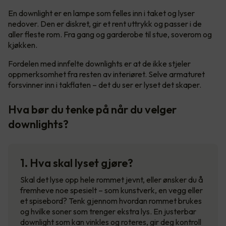
En downlight er en lampe som felles inn i taket og lyser
nedover. Den er diskret, gir et rent uttrykk og passer i de
aller fleste rom. Fra gang og garderobe til stue, soverom og
kjøkken.
Fordelen med innfelte downlights er at de ikke stjeler
oppmerksomhet fra resten av interiøret. Selve armaturet
forsvinner inn i takflaten – det du ser er lyset det skaper.
Hva bør du tenke på når du velger
downlights?
1. Hva skal lyset gjøre?
Skal det lyse opp hele rommet jevnt, eller ønsker du å
fremheve noe spesielt – som kunstverk, en vegg eller
et spisebord? Tenk gjennom hvordan rommet brukes
og hvilke soner som trenger ekstra lys. En justerbar
downlight som kan vinkles og roteres, gir deg kontroll