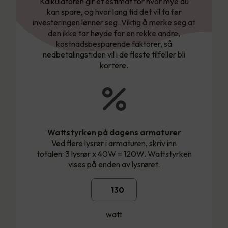
Kalkulatoren gir et estimat for hvor mye du
kan spare, og hvor lang tid det vil ta før
investeringen lønner seg. Viktig å merke seg at
den ikke tar høyde for en rekke andre,
kostnadsbesparende faktorer, så
nedbetalingstiden vil i de fleste tilfeller bli
kortere.
Wattstyrken på dagens armaturer
Ved flere lysrør i armaturen, skriv inn
totalen: 3 lysrør x 40W = 120W. Wattstyrken
vises på enden av lysrøret.
watt