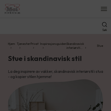
Søk
Hjem
Tjenester
Privat
Inspirasjonsguiden
Skandinavisk
Stue
interiørsti…
Stue i skandinavisk stil
La deg inspirere av vakker, skandinavisk interiørstil i stua
- og kopier stilen hjemme!