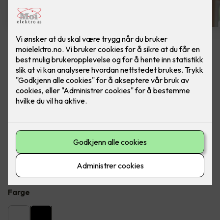
4 stk sorte LED downlights
rehab inkl. LED dimmer
Ferdig montert - Junistar ECO 2700 m/ LED
dimmer, fra SG Armaturen.
Flott LED downlight med 42 graders spredning og 30
graders vipp i to retninger til innendørs bruke, inkl. LED
dimmer. Inkludert montering.
Farge