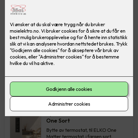
Vis flere
filtre
Bytte av termostat - ELKO
One Hvit
Bytte av termostat, til ELKO One
Matter termostat, i fargen hvit.
Inkludert montering.
2,850
,-
Bytte av termostat - ELKO
One Sort
Bytte av termostat, til ELKO One
Matter termostat, i fargen sort.