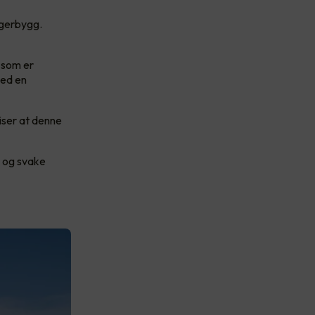
agerbygg.
 som er
Med en
iser at denne
s og svake