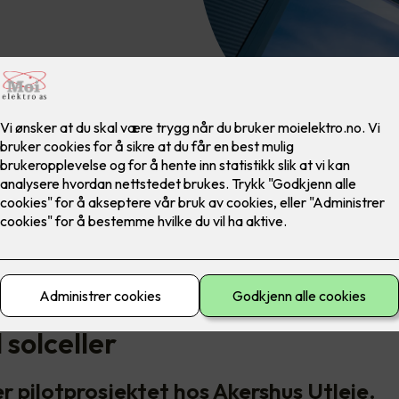
dekket store deler av sitt
 forkant.
sbygg med store flater egner 
l solceller
er pilotprosjektet hos Akershus Utleie.