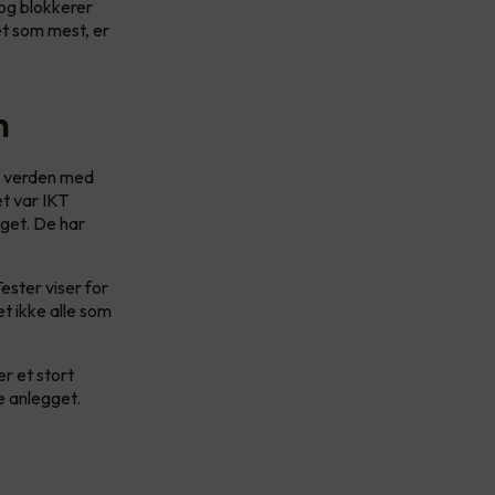
 og blokkerer
et som mest, er
n
le verden med
et var IKT
gget. De har
ester viser for
et ikke alle som
er et stort
e anlegget.