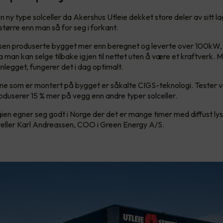
n ny type solceller da Akershus Utleie dekket store deler av sitt l
større enn man så for seg i forkant.
sfasen produserte bygget mer enn beregnet og leverte over 100kW,
a man kan selge tilbake igjen til nettet uten å være et kraftverk. 
nlegget, fungerer det i dag optimalt.
ne som er montert på bygget er såkalte CIGS-teknologi. Tester v
oduserer 15 % mer på vegg enn andre typer solceller.
en egner seg godt i Norge der det er mange timer med diffust ly
rteller Karl Andreassen, COO i Green Energy A/S.