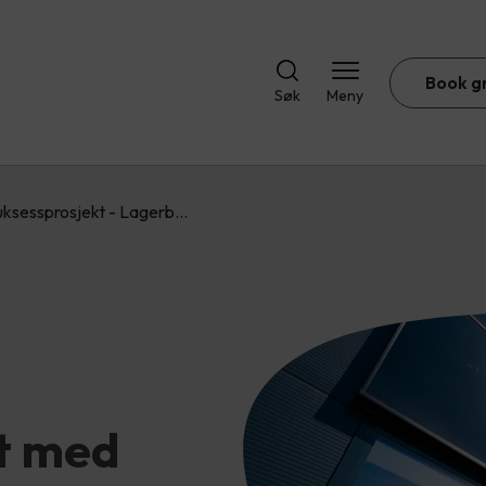
Book g
Søk
Meny
uksessprosjekt - Lagerb…
t med