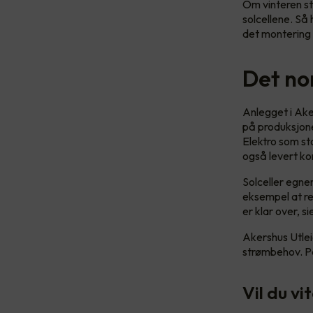
Om vinteren stå
solcellene. Så 
det montering
Det no
Anlegget i Ake
på produksjonen
Elektro som sto
også levert k
Solceller egne
eksempel at ref
er klar over, s
Akershus Utleie
strømbehov. På
Vil du vi