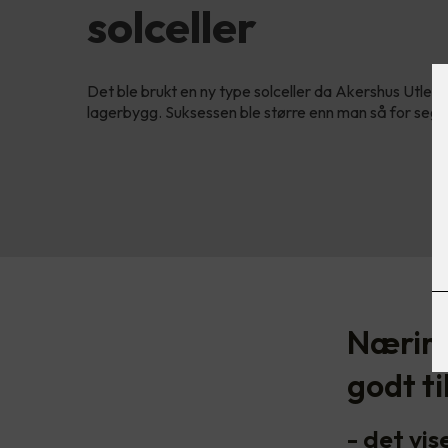
solceller
Det ble brukt en ny type solceller da Akershus Utleie 
lagerbygg. Suksessen ble større enn man så for seg i
Næring
godt ti
- det vis