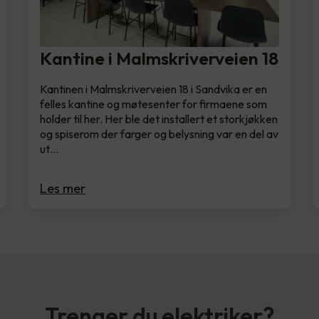
Kantine i Malmskriverveien 18
Kantinen i Malmskriverveien 18 i Sandvika er en
felles kantine og møtesenter for firmaene som
holder til her. Her ble det installert et storkjøkken
og spiserom der farger og belysning var en del av
ut…
Les mer
Trenger du elektriker?