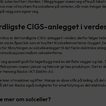
r solen lavt her i Norden. I tillegg legger snøen seg ofte på taket
hvis man vil ha strøm fra solcellene på vinteren, når man trenger d
 på vegg som egner seg.
rdligste CIGS-anlegget i verde
rshus er det nordligste CIGS-anlegget i verden; derfor følger he
 via en åpen link som er knyttet til solcelleinverterne i bygget. D
 for tilknytningen av solcelleanlegget til det faste elektriske anle
ommunikasjonen mellom vekselretterne.
r seg spesielt godt for lagerbygg med en del flate vegger og tak. T
leksjonen i snøen i januar og februar gir høy produksjon. Det er d
ier Henning Backe i IKT Elektro AS.
 leier ut maskiner og lifter. Mange av disse står på lading, så det 
 sikt ser Backe også muligheter for smartstyring av det elektrisk
te mer om solceller?