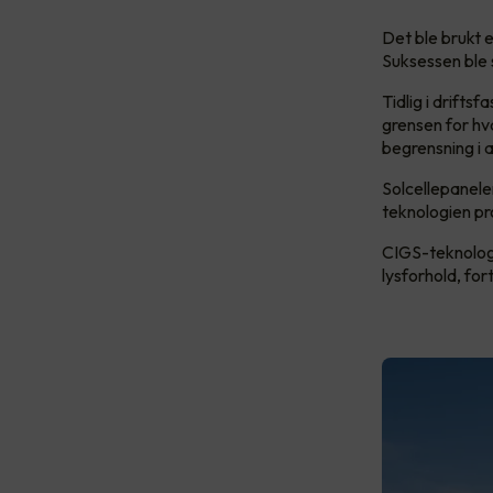
Det ble brukt e
Suksessen ble 
Tidlig i drift
grensen for hv
begrensning i a
Solcellepanele
teknologien pr
CIGS-teknologi
lysforhold, fo