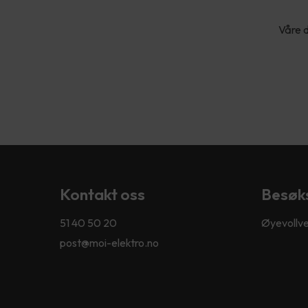
Våre d
Kontakt oss
Besøk
51 40 50 20
Øyevollve
post@moi-elektro.no