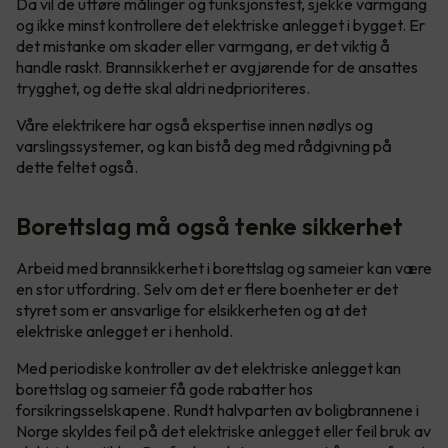
Da vil de utføre målinger og funksjonstest, sjekke varmgang
og ikke minst kontrollere det elektriske anlegget i bygget. Er
det mistanke om skader eller varmgang, er det viktig å
handle raskt. Brannsikkerhet er avgjørende for de ansattes
trygghet, og dette skal aldri nedprioriteres.
Våre elektrikere har også ekspertise innen nødlys og
varslingssystemer, og kan bistå deg med rådgivning på
dette feltet også.
Borettslag må også tenke sikkerhet
Arbeid med brannsikkerhet i borettslag og sameier kan være
en stor utfordring. Selv om det er flere boenheter er det
styret som er ansvarlige for elsikkerheten og at det
elektriske anlegget er i henhold.
Med periodiske kontroller av det elektriske anlegget kan
borettslag og sameier få gode rabatter hos
forsikringsselskapene. Rundt halvparten av boligbrannene i
Norge skyldes feil på det elektriske anlegget eller feil bruk av