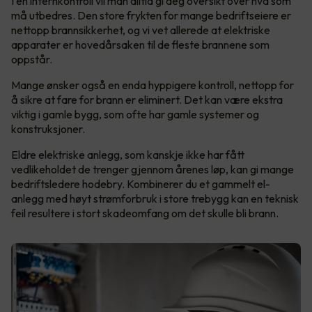
I en internkontroll vil man alltid gi deg oversikt over hva som
må utbedres. Den store frykten for mange bedriftseiere er
nettopp brannsikkerhet, og vi vet allerede at elektriske
apparater er hovedårsaken til de fleste brannene som
oppstår.
Mange ønsker også en enda hyppigere kontroll, nettopp for
å sikre at fare for brann er eliminert. Det kan være ekstra
viktig i gamle bygg, som ofte har gamle systemer og
konstruksjoner.
Eldre elektriske anlegg, som kanskje ikke har fått
vedlikeholdet de trenger gjennom årenes løp, kan gi mange
bedriftsledere hodebry. Kombinerer du et gammelt el-
anlegg med høyt strømforbruk i store trebygg kan en teknisk
feil resultere i stort skadeomfang om det skulle bli brann.