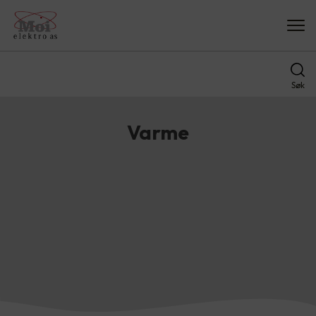
Søk
Varme