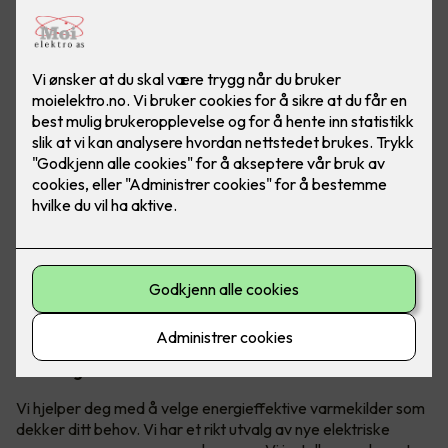
Strømsparing trenger ikke bety
iskaldt hus.
I norske hjem går rundt 60 prosent av strømforbruket til
oppvarming. Ved å bytte ut gamle varmekilder med nye, kan
du gjøre store kutt i strømregninga – uten å fryse!
Gamle panelovner har dårlige reguleringsegenskaper. Det
betyr at det er vanskelig å bruke dem på en energieffektiv
måte, fordi de vil varme opp rommet mer enn du har behov
for når de står på. Ved å skru ned temperaturen med bare
én grad, sparer du fem prosent strøm. Våre panelovner har
termostater som gir deg akkurat den temperaturen du
trenger for å ha det behagelig inne, samtidig som de kan
skrus ned når du sover eller er ute.
Bli energismart!
Vi hjelper deg med å velge energieffektive varmekilder som
dekker ditt behov. Vi har et rikt utvalg av nye elektriske