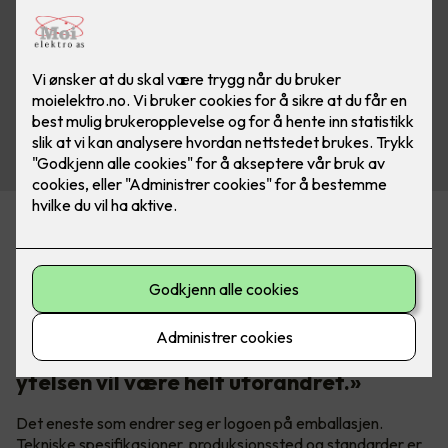
Prysmian Group har eid Draka siden 2011. Nå samles alle
varemerkene under ett navn. Prysmian er tydelige på hva
det betyr i praksis:
«Bare navnet forandres, produktene er
de samme: Kvaliteten, funksjonene og
ytelsen vil være helt uforandret.»
Det eneste som endrer seg er logoen på emballasjen.
Tekniske spesifikasjoner, produksjonssted og standarder er