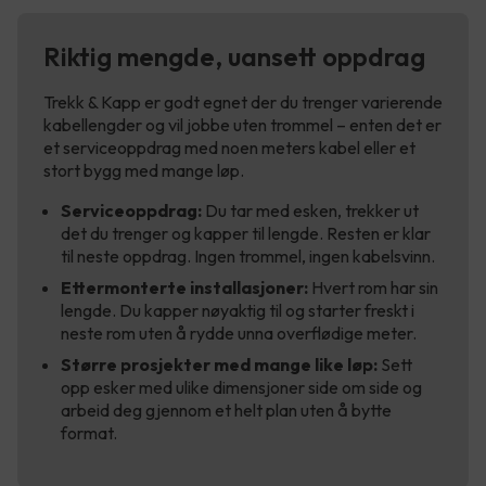
Riktig mengde, uansett oppdrag
Trekk & Kapp er godt egnet der du trenger varierende
kabellengder og vil jobbe uten trommel – enten det er
et serviceoppdrag med noen meters kabel eller et
stort bygg med mange løp.
Serviceoppdrag:
Du tar med esken, trekker ut
det du trenger og kapper til lengde. Resten er klar
til neste oppdrag. Ingen trommel, ingen kabelsvinn.
Ettermonterte installasjoner:
Hvert rom har sin
lengde. Du kapper nøyaktig til og starter freskt i
neste rom uten å rydde unna overflødige meter.
Større prosjekter med mange like løp:
Sett
opp esker med ulike dimensjoner side om side og
arbeid deg gjennom et helt plan uten å bytte
format.