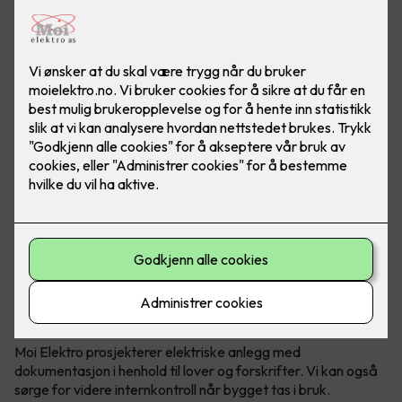
Hvis du skal bygge nytt.
Kan vi ta oss av prosjektering av et solid elektrisk anlegg som
gir energieffektive lokaler med god komfort.
Nye lokaler eller restaurering og oppgradering av gamle, gir
helt unike muligheter til å tenke helhetlige elektriske
løsninger. Vi kan prosjektere elektriske anlegg som møter
behovene til smarte næringsbygg.
Energieffektive løsninger
Styringssystemer for lys, varme, ventilasjon og alarmer vil
kutte fremtidige strømkostnader i bygget. I tillegg vil det gi
gode arbeidsforhold og sikkerhet for virksomheten(e). God
energimerking av lokalene gjør kontorene også attraktive på
utleiemarkedet.
Moi Elektro prosjekterer elektriske anlegg med
dokumentasjon i henhold til lover og forskrifter. Vi kan også
sørge for videre internkontroll når bygget tas i bruk.