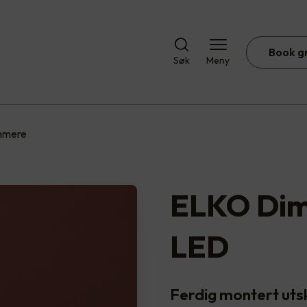
Book g
Søk
Meny
immere
ELKO Dim
LED
Ferdig montert uts