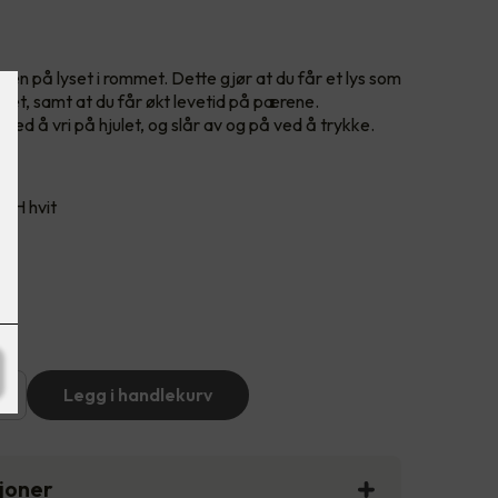
ken på lyset i rommet. Dette gjør at du får et lys som
met, samt at du får økt levetid på pærene.
ved å vri på hjulet, og slår av og på ved å trykke.
 PH hvit
+
Legg i handlekurv
sjoner