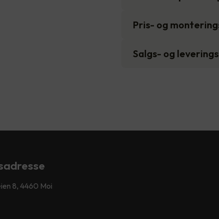
Pris- og monterin
Salgs- og levering
sadresse
ien 8, 4460 Moi