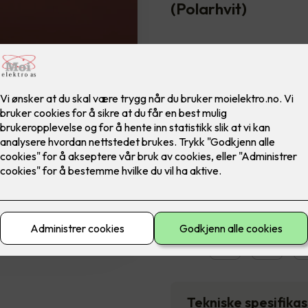
(Polarhvit)
En dimmer kan justere lysstyr
er tilpasset stemningen i rom
Dimmeren justerer lysstyrken 
Inkluderer:
1 stk RS16/315 GLE dimmer
Montering
2,290
,-
Antall
-
Tekniske spesifika