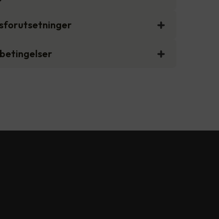
gsforutsetninger
sbetingelser