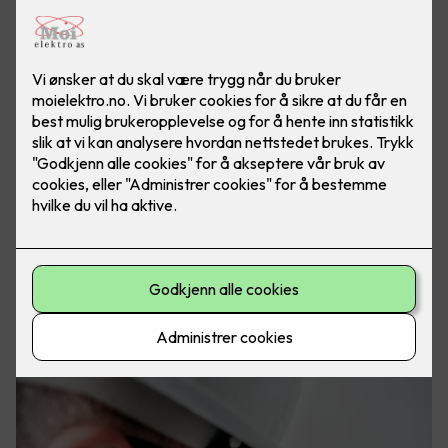
Vi hjelper deg med alt det elektriske
hjemme.
Behovet vårt for elektrisitet endres stadig. Vi hjelper deg
med å holde ditt hus oppdatert. Vi kan sette inn flere
stikkontakter, øke kapasiteten på det elektriske anlegget,
skifte sikringsskap, installere lys, varme, styringssystemer og
alt annet du måtte trenge.
Det er bare autoriserte elektroinstallatører som har lov til å
utføre elektrisk arbeid i hjemmet ditt.
Våre elektrikere har bred kompetanse og dekker alle
tjenester som du har behov for i en privat installasjon. Ring
Moi Elektro i dag, så skal vi hjelpe deg!