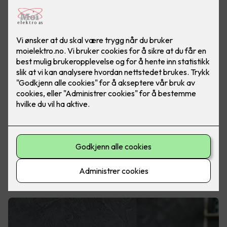
Nå kan du sette bryteren hvor du vil!
I dag kan du få lysbrytere og stikkontakter i alle mulige
farger og materialer. De kan monteres akkurat der du vil ha
dem og matche det øvrige interiøret.
Antall stikkontakter
I 2010 ble det innført nye regler for antall stikkontakter ved
installering av nye elektriske anlegg. Det er krav om et visst
antall stikkontakter i hvert rom - med spesiell tanke på
steder der mange elektriske apparater er i bruk. Årsaken er
at mange nordmenn benytter skjøteledninger for å få
tilgang på strøm. Dette kan gi varmgang og forårsake brann.
Brytere og stikkontakter skal monteres av kvalifiserte
elektrikere. Moi Elektro hjelper deg med dette!